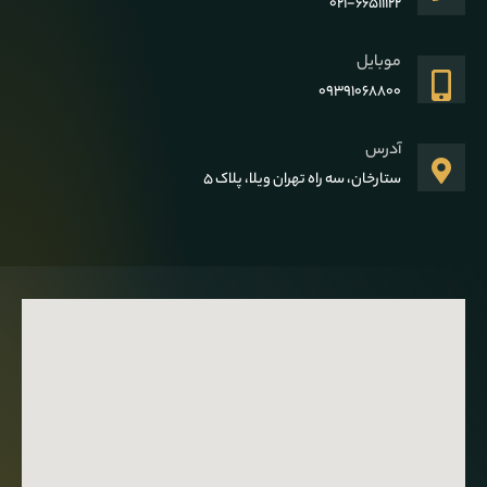
021-66511122
موبایل
09391068800
آدرس
ستارخان، سه راه تهران ویلا، پلاک 5