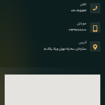
تلفن
021-66511122
موبایل
09391068800
آدرس
ستارخان، سه راه تهران ویلا، پلاک 5